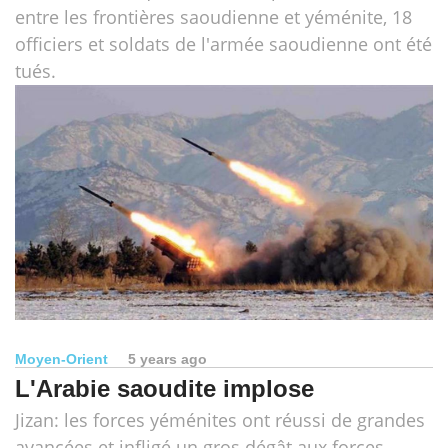
entre les frontières saoudienne et yéménite, 18
officiers et soldats de l'armée saoudienne ont été
tués.
Moyen-Orient
5 years ago
L'Arabie saoudite implose
Jizan: les forces yéménites ont réussi de grandes
avancées et infligé un gros dégât aux forces