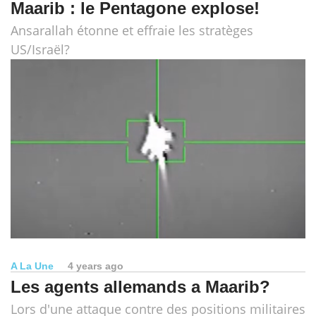
Maarib : le Pentagone explose!
Ansarallah étonne et effraie les stratèges
US/Israël?
A La Une
4 years ago
Les agents allemands a Maarib?
Lors d'une attaque contre des positions militaires