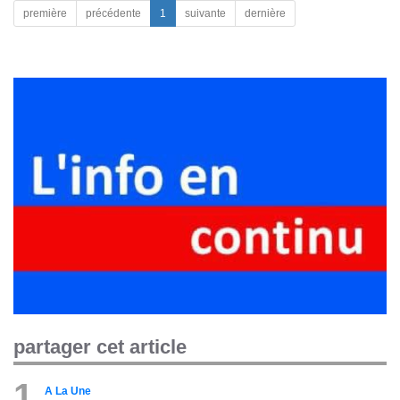
première
précédente
1
suivante
dernière
partager cet article
1
A La Une