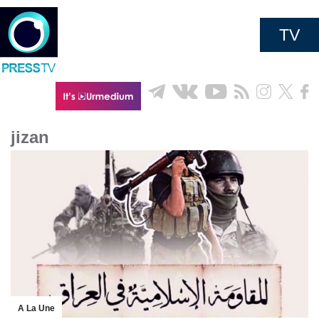
TV
jizan
A La Une