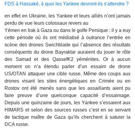
FDS à Hassaké, à quoi les Yankee devront-ils s'attendre ?
en effet en Ukraine, les Yankee et leurs alliés n’ont jamais
perdu de vue leurs colossaux revers au
Yémen en Irak à Gaza ou dans le golfe Persique : il y a euy
cette période où ils ont médiatisé à outrance l’entrée en
scène des drones Swichblade qui l’absence des résultats
conséquents du drone Bayraktar auraient du jouer le rôle
des Samad et des QassefK2 yéménites. Or à aucun
moment on n’a étendu parler d’un essaim de drone
US/OTAN attaquer une cible russe. Même des coups aux
drones visant les sites énergétiques en Crimée ou en
Rostov ont été menés sans que les assaillants aient pu
faire preuve d’une quelconque capacité d’essaimage.
Depuis une quinzaine de jours, les Yankee s’essaient aux
HIMARS et selon des sources russes c’est en se servant
de tactique maître de Gaza qu’ils cherchent à saturer la
DCA russe.