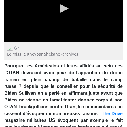
0
seconds
of
Le missile Kheybar Shekane (archives)
16
seconds
Pourquoi les Américains et leurs affidés au sein des
l’OTAN devraient avoir peur de l’apparition du drone
iranien en plein champ de bataille dans le camp
russe ? depuis que le conseiller pour la sécurité de
Biden Sullivan en a parlé en affirmant juste avant que
Biden ne vienne en Israël tenter donner corps à son
OTAN Israël/golfiens contre l’Iran, les commentaires ne
cessent d’évoquer de nombreuses raisons :
The Drive
magazine militaires US évoquent par exemple le fait