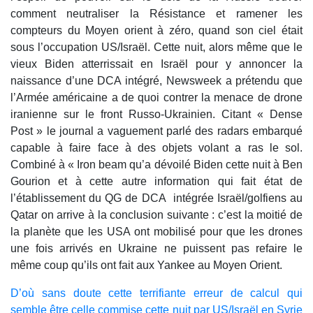
comment neutraliser la Résistance et ramener les
compteurs du Moyen orient à zéro, quand son ciel était
sous l’occupation US/Israël. Cette nuit, alors même que le
vieux Biden atterrissait en Israël pour y annoncer la
naissance d’une DCA intégré, Newsweek a prétendu que
l’Armée américaine a de quoi contrer la menace de drone
iranienne sur le front Russo-Ukrainien. Citant « Dense
Post » le journal a vaguement parlé des radars embarqué
capable à faire face à des objets volant a ras le sol.
Combiné à « Iron beam qu’a dévoilé Biden cette nuit à Ben
Gourion et à cette autre information qui fait état de
l’établissement du QG de DCA intégrée Israël/golfiens au
Qatar on arrive à la conclusion suivante : c’est la moitié de
la planète que les USA ont mobilisé pour que les drones
une fois arrivés en Ukraine ne puissent pas refaire le
même coup qu’ils ont fait aux Yankee au Moyen Orient.
D’où sans doute cette terrifiante erreur de calcul qui
semble être celle commise cette nuit par US/Israël en Syrie