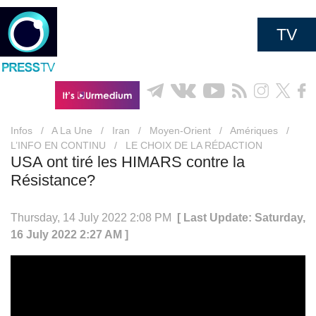
TV
Infos
/
A La Une
/
Iran
/
Moyen-Orient
/
Amériques
/
L’INFO EN CONTINU
/
LE CHOIX DE LA RÉDACTION
USA ont tiré les HIMARS contre la
Résistance?
Thursday, 14 July 2022 2:08 PM
[ Last Update: Saturday,
16 July 2022 2:27 AM ]