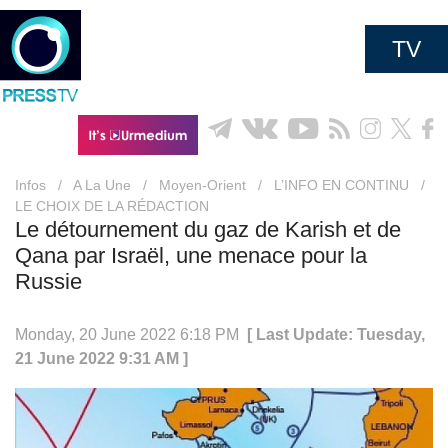
TV
Infos
/
A La Une
/
Moyen-Orient
/
L’INFO EN CONTINU
/
LE CHOIX DE LA RÉDACTION
Le détournement du gaz de Karish et de
Qana par Israël, une menace pour la
Russie
Monday, 20 June 2022 6:18 PM
[ Last Update: Tuesday,
21 June 2022 9:31 AM ]