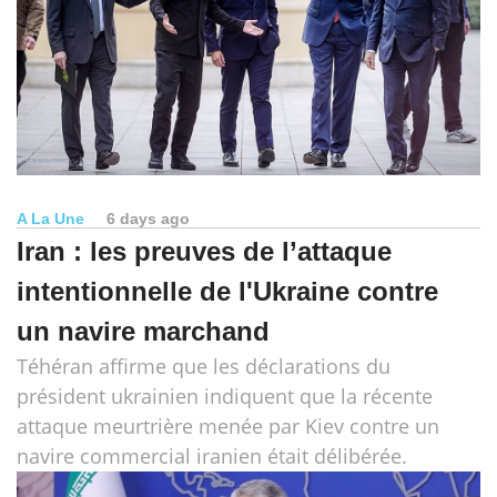
A La Une
6 days ago
Iran : les preuves de l’attaque
intentionnelle de l'Ukraine contre
un navire marchand
Téhéran affirme que les déclarations du
président ukrainien indiquent que la récente
attaque meurtrière menée par Kiev contre un
navire commercial iranien était délibérée.