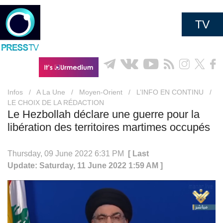
TV
Infos
/
A La Une
/
Moyen-Orient
/
L’INFO EN CONTINU
/
LE CHOIX DE LA RÉDACTION
Le Hezbollah déclare une guerre pour la
libération des territoires martimes occupés
Thursday, 09 June 2022 6:31 PM
[ Last
Update: Saturday, 11 June 2022 1:59 AM ]