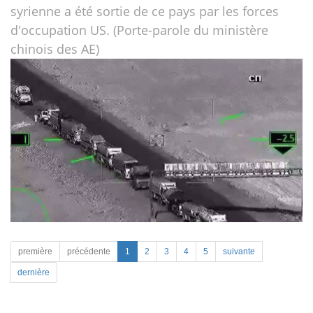
syrienne a été sortie de ce pays par les forces
d'occupation US. (Porte-parole du ministère
chinois des AE)
première
précédente
1
2
3
4
5
suivante
dernière