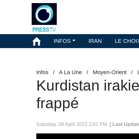
INFOS
IRAN
LE CHOI
Infos
/
A La Une
/
Moyen-Orient
/
Kurdistan irakien
frappé
Saturday, 09 April 2022 2:01 PM
[ Last Updat