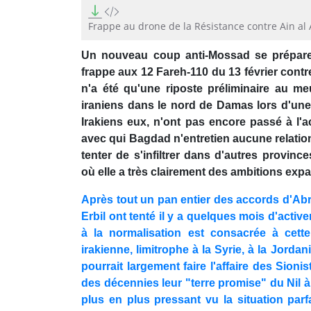
0
seconds
of
Frappe au drone de la Résistance contre Ain al 
1
minute,
Un nouveau coup anti-Mossad se prépare e
3
seconds
Volume
frappe aux 12 Fareh-110 du 13 février cont
90%
n'a été qu'une riposte préliminaire au me
iraniens dans le nord de Damas lors d'une 
Irakiens eux, n'ont pas encore passé à l'a
avec qui Bagdad n'entretien aucune relation
tenter de s'infiltrer dans d'autres provinc
où elle a très clairement des ambitions exp
Après tout un pan entier des accords d'Ab
Erbil ont tenté il y a quelques mois d'activ
à la normalisation est consacrée à cett
irakienne, limitrophe à la Syrie, à la Jordan
pourrait largement faire l'affaire des Sion
des décennies leur "terre promise" du Nil 
plus en plus pressant vu la situation parf