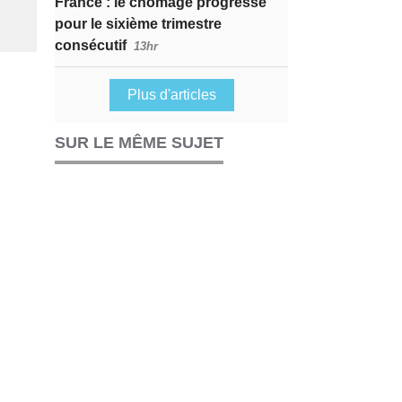
France : le chômage progresse
pour le sixième trimestre
consécutif
13hr
Plus d'articles
SUR LE MÊME SUJET