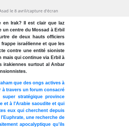
Asad le 8 avril/capture d'écran
n Irak? Il est clair que laz
re un centre du Mossad à Erbil
urtre de deux hauts officiers
frappe israélienne et que les
cte contre une entité sioniste
 mais qui continue via Erbil à
es irakiennes surtout al Anbar
ansionnistes.
raham que des ongs actives à
er à travers un forum consacré
e super stratégique province
ie et à l'Arabie saoudite et qui
istes eux qui cherchent depuis
à l'Euphrate, une recherche de
aitement apocalyptique qu'ils