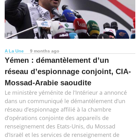
A La Une
9 months ago
Yémen : démantèlement d’un
réseau d’espionnage conjoint, CIA-
Mossad-Arabie saoudite
Le ministère yéménite de l’Intérieur a annoncé
dans un communiqué le démantèlement d’un
réseau d’espionnage affilié à la chambre
d’opérations conjointe des appareils de
renseignement des Etats-Unis, du Mossad
d’Israël et les services de renseignement de