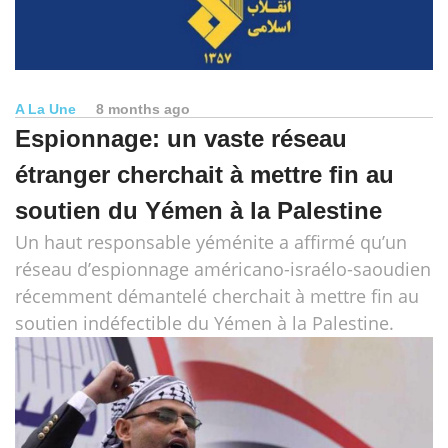
A La Une
8 months ago
Espionnage: un vaste réseau
étranger cherchait à mettre fin au
soutien du Yémen à la Palestine
Un haut responsable yéménite a affirmé qu’un
réseau d’espionnage américano-israélo-saoudien
récemment démantelé cherchait à mettre fin au
soutien indéfectible du Yémen à la Palestine.