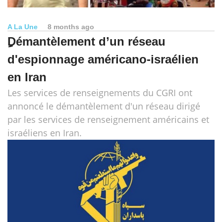
A La Une
8 months ago
ِِِDémantèlement d’un réseau
d'espionnage américano-israélien
en Iran
Les services de renseignements du CGRI ont
annoncé le démantèlement d'un réseau dirigé
par les services de renseignement américains et
israéliens en Iran.