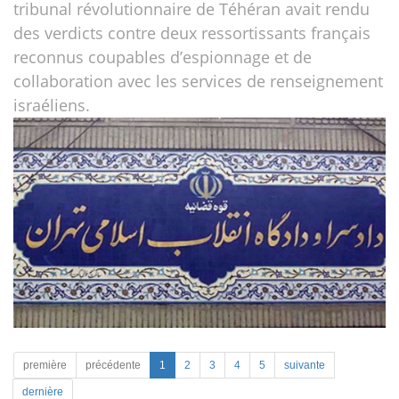
tribunal révolutionnaire de Téhéran avait rendu
des verdicts contre deux ressortissants français
reconnus coupables d’espionnage et de
collaboration avec les services de renseignement
israéliens.
première
précédente
1
2
3
4
5
suivante
dernière