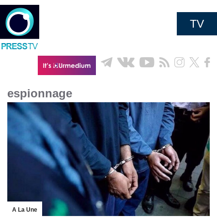
TV
espionnage
A La Une