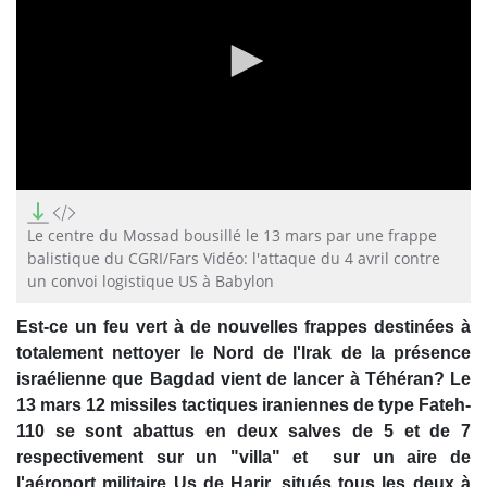
0
seconds
of
Le centre du Mossad bousillé le 13 mars par une frappe
21
balistique du CGRI/Fars Vidéo: l'attaque du 4 avril contre
seconds
un convoi logistique US à Babylon
Est-ce un feu vert à de nouvelles frappes destinées à
totalement nettoyer le Nord de l'Irak de la présence
israélienne que Bagdad vient de lancer à Téhéran? Le
13 mars 12 missiles tactiques iraniennes de type Fateh-
110 se sont abattus en deux salves de 5 et de 7
respectivement sur un "villa" et sur un aire de
l'aéroport militaire Us de Harir, situés tous les deux à