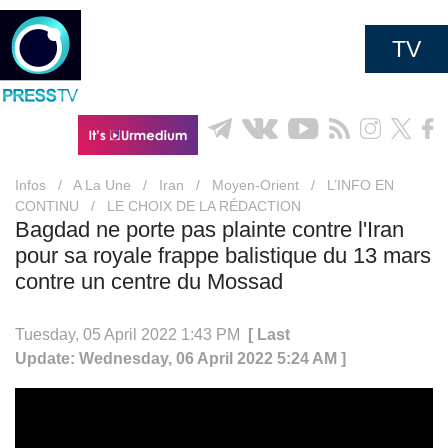
TV
Infos
/
A La Une
/
Iran
/
Moyen-Orient
/
L’INFO EN
CONTINU
/
LE CHOIX DE LA RÉDACTION
Bagdad ne porte pas plainte contre l'Iran
pour sa royale frappe balistique du 13 mars
contre un centre du Mossad
Tuesday, 05 April 2022 1:43 PM
[ Last
Update: Wednesday, 06 April 2022 5:24 AM ]