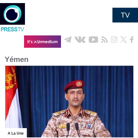
TV
Yémen
A La Une