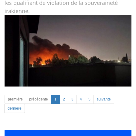
les qualifiant de violation de la souveraineté
irakienne.
première
précédente
1
2
3
4
5
suivante
dernière