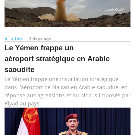
A La Une
3 days ago
Le Yémen frappe un
aéroport stratégique en Arabie
saoudite
Le Yémen frappe une installation stratégique
dans l’aéroport de Najran en Arabie saoudite, en
réponse aux agressions et au blocus imposés par
Riyad au pays.