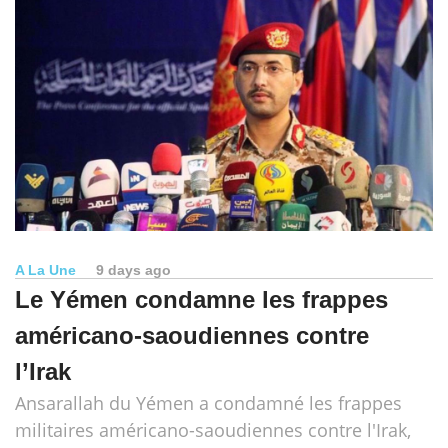
A La Une
9 days ago
Le Yémen condamne les frappes
américano-saoudiennes contre
l’Irak
Ansarallah du Yémen a condamné les frappes
militaires américano-saoudiennes contre l'Irak,