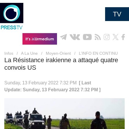
TV
Infos
/
A La Une
/
Moyen-Orient
/
L’INFO EN CONTINU
La Résistance irakienne a attaqué quatre
convois US
Sunday, 13 February 2022 7:32 PM
[ Last
Update: Sunday, 13 February 2022 7:32 PM ]