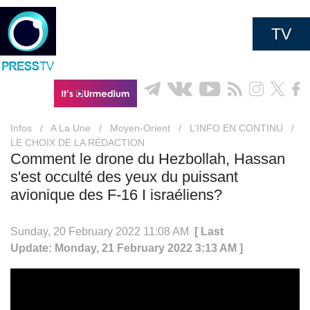
TV
Infos
/
A La Une
/
Moyen-Orient
/
L’INFO EN CONTINU
/
LE CHOIX DE LA RÉDACTION
Comment le drone du Hezbollah, Hassan
s'est occulté des yeux du puissant
avionique des F-16 I israéliens?
Sunday, 20 February 2022 11:08 AM
[ Last
Update: Monday, 21 February 2022 3:13 AM ]