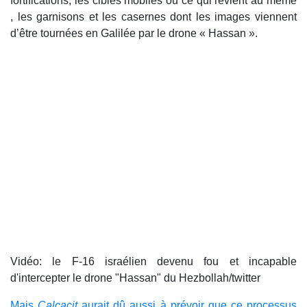
fortifications, les cibles mobiles ou ce qui revient au même
, les garnisons et les casernes dont les images viennent
d’être tournées en Galilée par le drone « Hassan ».
Vidéo: le F-16 israélien devenu fou et incapable
d'intercepter le drone "Hassan" du Hezbollah/twitter
Mais
Calcacit
aurait dû aussi à prévoir que ce processus