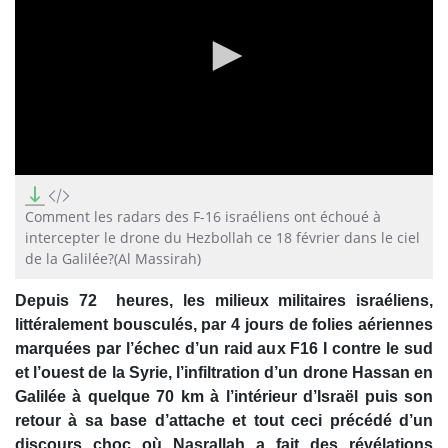
0
seconds
of
Comment les radars des F-16 israéliens ont échoué à
11
intercepter le drone du Hezbollah ce 18 février dans le ciel
seconds
de la Galilée?(Al Massirah)
Depuis 72 heures, les milieux militaires israéliens,
littéralement bousculés, par 4 jours de folies aériennes
marquées par l’échec d’un raid aux F16 I contre le sud
et l’ouest de la Syrie, l’infiltration d’un drone Hassan en
Galilée à quelque 70 km à l’intérieur d’Israël puis son
retour à sa base d’attache et tout ceci précédé d’un
discours choc où Nasrallah a fait des révélations