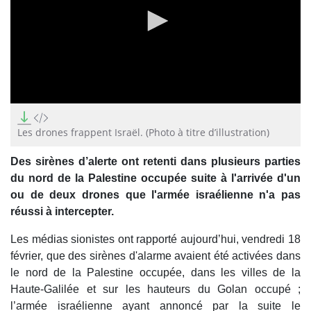
0
seconds
of
Les drones frappent Israël. (Photo à titre d’illustration)
0
seconds
Des sirènes d’alerte ont retenti dans plusieurs parties
du nord de la Palestine occupée suite à l'arrivée d'un
ou de deux drones que l'armée israélienne n'a pas
réussi à intercepter.
Les médias sionistes ont rapporté aujourd’hui, vendredi 18
février, que des sirènes d'alarme avaient été activées dans
le nord de la Palestine occupée, dans les villes de la
Haute-Galilée et sur les hauteurs du Golan occupé ;
l’armée israélienne ayant annoncé par la suite le