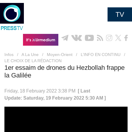
TV
Infos
/
A La Une
/
Moyen-Orient
/
L’INFO EN CONTINU
/
LE CHOIX DE LA RÉDACTION
1er essaim de drones du Hezbollah frappe
la Galilée
Friday, 18 February 2022 3:38 PM
[ Last
Update: Saturday, 19 February 2022 5:30 AM ]