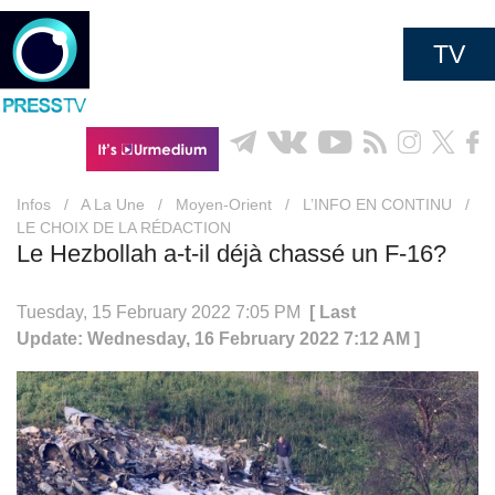
TV
Infos
/
A La Une
/
Moyen-Orient
/
L’INFO EN CONTINU
/
LE CHOIX DE LA RÉDACTION
Le Hezbollah a-t-il déjà chassé un F-16?
Tuesday, 15 February 2022 7:05 PM
[ Last
Update: Wednesday, 16 February 2022 7:12 AM ]