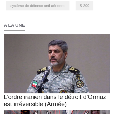
système de défense anti-aérienne
S-200
A LA UNE
L’ordre iranien dans le détroit d’Ormuz
est irréversible (Armée)