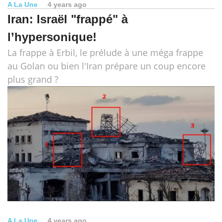
A La Une
4 years ago
Iran: Israël "frappé" à
l’hypersonique!
La frappe à Erbil, le prélude à une méga frappe
au Golan ou bien l'Iran prépare un coup encore
plus grand ?
A La Une
4 years ago