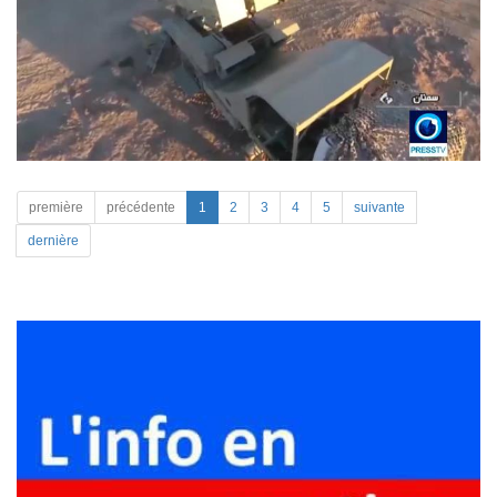
première
précédente
1
2
3
4
5
suivante
dernière