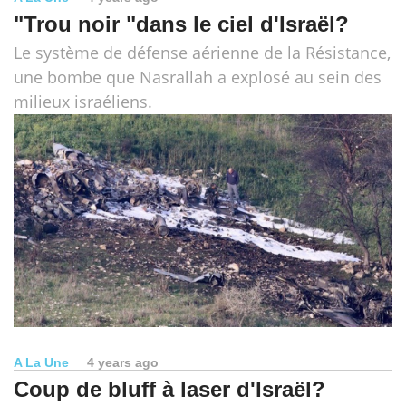
"Trou noir "dans le ciel d'Israël?
Le système de défense aérienne de la Résistance,
une bombe que Nasrallah a explosé au sein des
milieux israéliens.
A La Une
4 years ago
Coup de bluff à laser d'Israël?