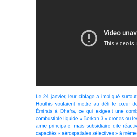
Le 24 janvier, leur ciblage a impliqué surtou
Houthis voulaient mettre au défi le cœur d
Émirats à Dhafra, ce qui exigeait une comb
combustible liquide « Borkan 3 »-drones ou l
arme principale, mais subsidiaire dite réact
capacités « aérospatiales sélectives » à même d