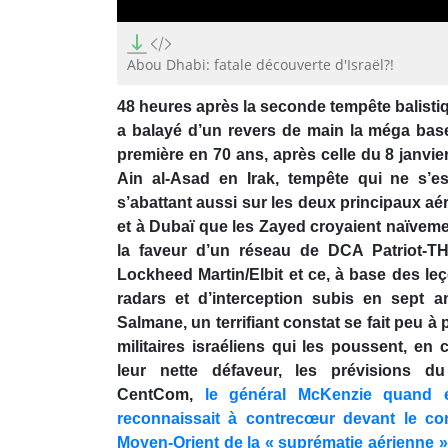
0
seconds
of
Abou Dhabi: fatale découverte d'Israël?!
14
seconds
Volume
48 heures après la seconde tempête balisti
90%
a balayé d’un revers de main la méga base
première en 70 ans, après celle du 8 janvi
Ain al-Asad en Irak, tempête qui ne s’e
s’abattant aussi sur les deux principaux a
et à Dubaï que les Zayed croyaient naïveme
la faveur d’un réseau de DCA Patriot-T
Lockheed Martin/Elbit et ce, à base des leç
radars et d’interception subis en sept 
Salmane, un terrifiant constat se fait peu à 
militaires israéliens qui les poussent, e
leur nette défaveur, les prévisions
CentCom,
le général McKenzie quand e
reconnaissait à contrecœur devant le con
Moyen-Orient de la « suprématie aérienne » d