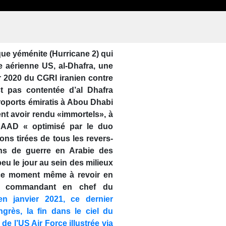
que yéménite (Hurricane 2) qui
 aérienne US, al-Dhafra, une
er 2020 du CGRI iranien contre
st pas contentée d’al Dhafra
éroports émiratis à Abou Dhabi
nt avoir rendu «immortels», à
HAAD « optimisé par le duo
ons tirées de tous les revers-
ans de guerre en Arabie des
peu le jour au sein des milieux
n ce moment même à revoir en
 du commandant en chef du
n janvier 2021, ce dernier
grès, la fin dans le ciel du
e l’US Air Force illustrée via