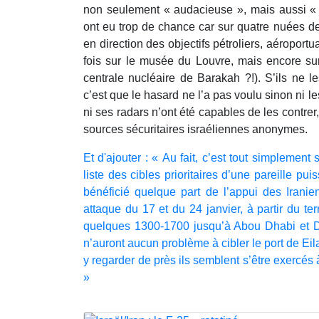
non seulement « audacieuse », mais aussi «
ont eu trop de chance car sur quatre nuées d
en direction des objectifs pétroliers, aéroportuair
fois sur le musée du Louvre, mais encore sur 
centrale nucléaire de Barakah ?!). S’ils ne l
c’est que le hasard ne l’a pas voulu sinon ni le
ni ses radars n’ont été capables de les contrer,
sources sécuritaires israéliennes anonymes.
Et d'ajouter : « Au fait, c’est tout simplement 
liste des cibles prioritaires d’une pareille pu
bénéficié quelque part de l’appui des Iranie
attaque du 17 et du 24 janvier, à partir du ter
quelques 1300-1700 jusqu’à Abou Dhabi et D
n’auront aucun problème à cibler le port de Eil
y regarder de près ils semblent s’être exercés à
»