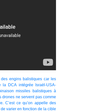
t des engins balistiques car les
e la DCA intégrée Israël-USA-
inaison missiles balistiques à
es drones ne servent pas comme
ive. C’est ce qu’on appelle des
e varier en fonction de la cible