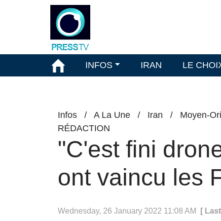
INFOS
IRAN
LE CHOI
Infos
/
A La Une
/
Iran
/
Moyen-Ori
RÉDACTION
"C'est fini dron
ont vaincu les 
Wednesday, 26 January 2022 11:08 AM
[ Las