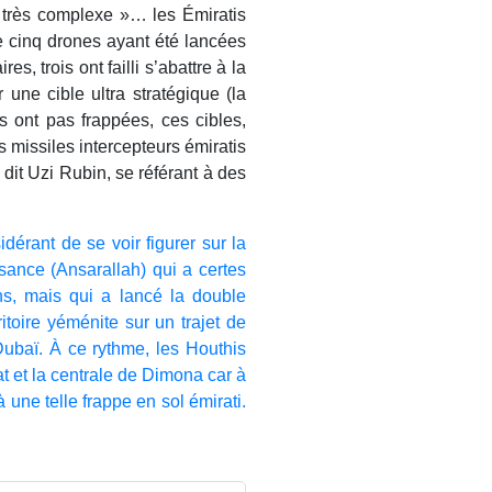
 très complexe »… les Émiratis
e cinq drones ayant été lancées
es, trois ont failli s’abattre à la
une cible ultra stratégique (la
es ont pas frappées, ces cibles,
s missiles intercepteurs émiratis
 dit Uzi Rubin, se référant à des
sidérant de se voir figurer sur la
issance (Ansarallah) qui a certes
ns, mais qui a lancé la double
ritoire yéménite sur un trajet de
ubaï. À ce rythme, les Houthis
at et la centrale de Dimona car à
 une telle frappe en sol émirati.