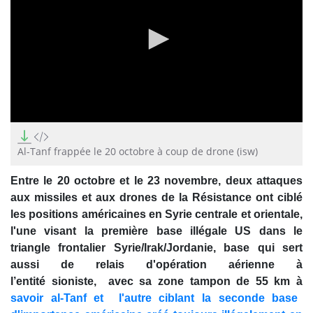
0
seconds
of
Al-Tanf frappée le 20 octobre à coup de drone (isw)
1
minute,
Entre le 20 octobre et le 23 novembre, deux attaques
19
seconds
aux missiles et aux drones de la Résistance ont ciblé
les positions américaines en Syrie centrale et orientale,
l'une visant la première base illégale US dans le
triangle frontalier Syrie/Irak/Jordanie, base qui sert
aussi de relais d'opération aérienne à
l’entité sioniste, avec sa zone tampon de 55 km à
savoir al-Tanf et l'autre ciblant la seconde base