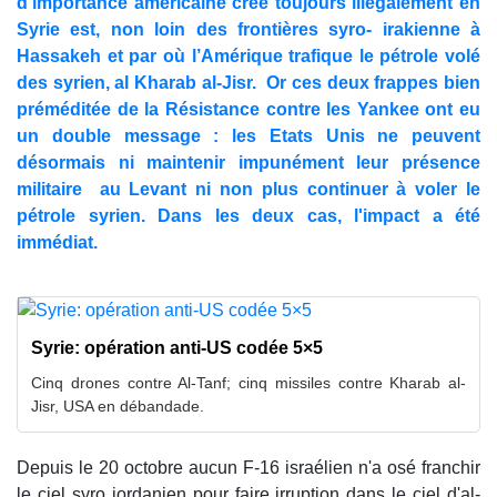
d'importance américaine créé toujours illégalement en
Syrie est, non loin des frontières syro- irakienne à
Hassakeh et par où l’Amérique trafique le pétrole volé
des syrien, al Kharab al-Jisr. Or ces deux frappes bien
préméditée de la Résistance contre les Yankee ont eu
un double message : les Etats Unis ne peuvent
désormais ni maintenir impunément leur présence
militaire au Levant ni non plus continuer à voler le
pétrole syrien. Dans les deux cas, l'impact a été
immédiat.
Syrie: opération anti-US codée 5×5
Cinq drones contre Al-Tanf; cinq missiles contre Kharab al-
Jisr, USA en débandade.
Depuis le 20 octobre aucun F-16 israélien n'a osé franchir
le ciel syro jordanien pour faire irruption dans le ciel d'al-