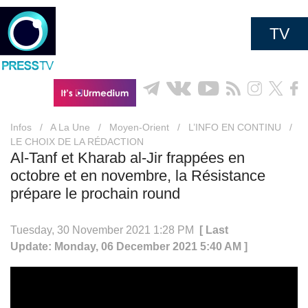
TV
Infos
/
A La Une
/
Moyen-Orient
/
L’INFO EN CONTINU
/
LE CHOIX DE LA RÉDACTION
Al-Tanf et Kharab al-Jir frappées en
octobre et en novembre, la Résistance
prépare le prochain round
Tuesday, 30 November 2021 1:28 PM
[ Last
Update: Monday, 06 December 2021 5:40 AM ]