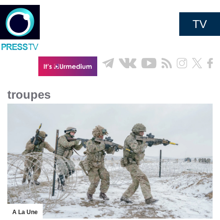
TV
troupes
A La Une