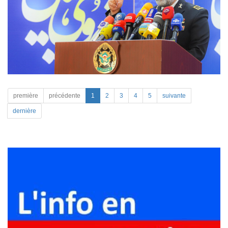
première
précédente
1
2
3
4
5
suivante
dernière