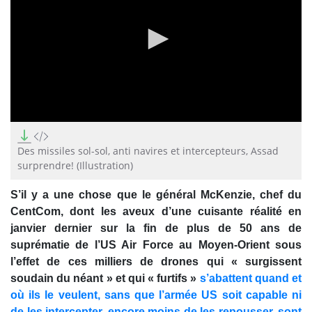
0
seconds
of
Des missiles sol-sol, anti navires et intercepteurs, Assad
1
surprendre! (Illustration)
minute,
18
seconds
S’il y a une chose que le général McKenzie, chef du
CentCom, dont les aveux d’une cuisante réalité en
janvier dernier sur la fin de plus de 50 ans de
suprématie de l’US Air Force au Moyen-Orient sous
l’effet de ces milliers de drones qui « surgissent
soudain du néant » et qui « furtifs »
s’abattent quand et
où ils le veulent, sans que l’armée US soit capable ni
de les intercepter, encore moins de les repousser, sont