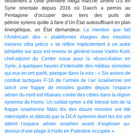
seulement à cette première méga marche arrière US en
Syrie orientale depuis 2016 où Daech a permis au
Pentagone d’occuper deux tiers des puits de
pétrole syriens quitte à faire d’Un État autosuffisant en plan
énergétique, un État demandeur.
La mention que fait
l’Américain des « plateformes élargies des missiles
iraniens ultra précis » se réfère implicitement à un autre
péripétie sur quoi est revenu le général russe Vadim Kulit,
chef-adjoint du Centre russe pour la réconciliation en
Syrie, à quelques heures d’intervalle des médias sionistes
qui eux en ont parlé, panique dans la voix : « Six avions de
combat tactiques F-16 de l'armée de l'air israélienne ont
lancé une frappe de missiles guidés depuis l'espace
aérien du nord est libanais contre des cibles dans la région
syrienne de Homs. Un soldat syrien a été blessé lors de la
frappe israélienne Mais dix des douze missiles ont été
interceptés et détruits par la DCA syrienne dont les tirs ont
atteint l'espace aérien israélien avant d’exploser au-
dessus d'une plage à Haïfa en Palestine occupée ».