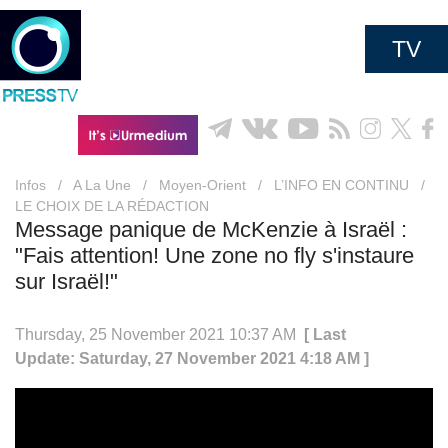
TV
Infos
/
A La Une
/
Moyen-Orient
/
L’INFO EN CONTINU
/
LE CHOIX DE LA RÉDACTION
Message panique de McKenzie à Israël :
"Fais attention! Une zone no fly s'instaure
sur Israël!"
Thursday, 25 November 2021 10:37 AM
[ Last
Update: Saturday, 27 November 2021 4:18 AM ]