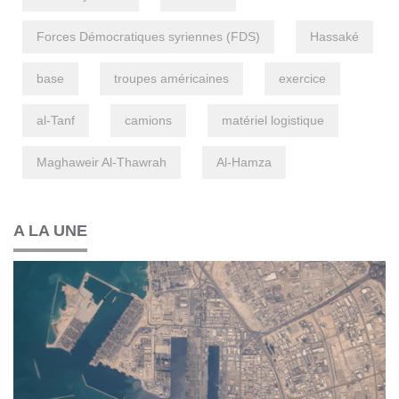
Forces Démocratiques syriennes (FDS)
Hassaké
base
troupes américaines
exercice
al-Tanf
camions
matériel logistique
Maghaweir Al-Thawrah
Al-Hamza
A LA UNE