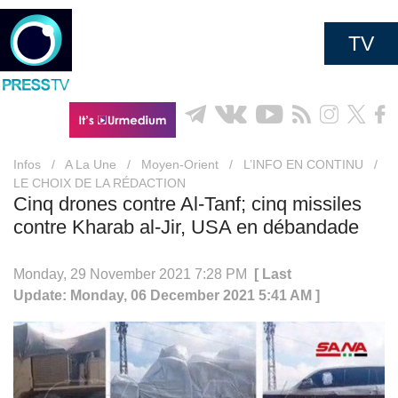
TV
Infos
/
A La Une
/
Moyen-Orient
/
L’INFO EN CONTINU
/
LE CHOIX DE LA RÉDACTION
Cinq drones contre Al-Tanf; cinq missiles
contre Kharab al-Jir, USA en débandade
Monday, 29 November 2021 7:28 PM
[ Last
Update: Monday, 06 December 2021 5:41 AM ]