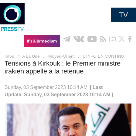
TV
Infos
/
A La Une
/
Moyen-Orient
/
L’INFO EN CONTINU
Tensions à Kirkouk : le Premier ministre
irakien appelle à la retenue
Sunday, 03 September 2023 10:14 AM
[ Last
Update: Sunday, 03 September 2023 10:14 AM ]