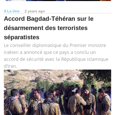
A La Une
2 years ago
Accord Bagdad-Téhéran sur le
désarmement des terroristes
séparatistes
Le conseiller diplomatique du Premier ministre
irakien a annoncé que ce pays a conclu un
accord de sécurité avec la République islamique
d’Iran.