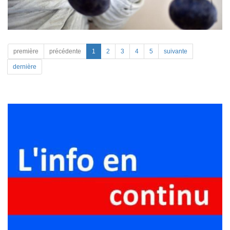
première
précédente
1
2
3
4
5
suivante
dernière