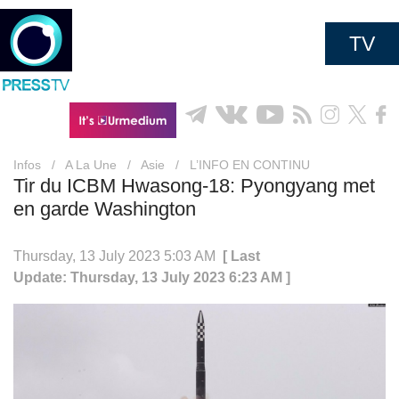
TV
Infos
/
A La Une
/
Asie
/
L’INFO EN CONTINU
Tir du ICBM Hwasong-18: Pyongyang met
en garde Washington
Thursday, 13 July 2023 5:03 AM
[ Last
Update: Thursday, 13 July 2023 6:23 AM ]