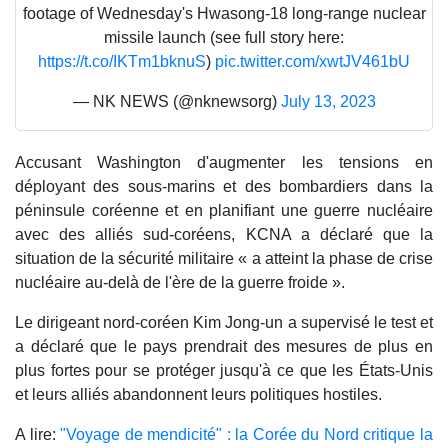
footage of Wednesday's Hwasong-18 long-range nuclear
missile launch (see full story here:
https://t.co/IKTm1bknuS
)
pic.twitter.com/xwtJV461bU
— NK NEWS (@nknewsorg)
July 13, 2023
Accusant Washington d'augmenter les tensions en
déployant des sous-marins et des bombardiers dans la
péninsule coréenne et en planifiant une guerre nucléaire
avec des alliés sud-coréens, KCNA a déclaré que la
situation de la sécurité militaire « a atteint la phase de crise
nucléaire au-delà de l'ère de la guerre froide ».
Le dirigeant nord-coréen Kim Jong-un a supervisé le test et
a déclaré que le pays prendrait des mesures de plus en
plus fortes pour se protéger jusqu'à ce que les États-Unis
et leurs alliés abandonnent leurs politiques hostiles.
A lire:
"Voyage de mendicité" : la Corée du Nord critique la