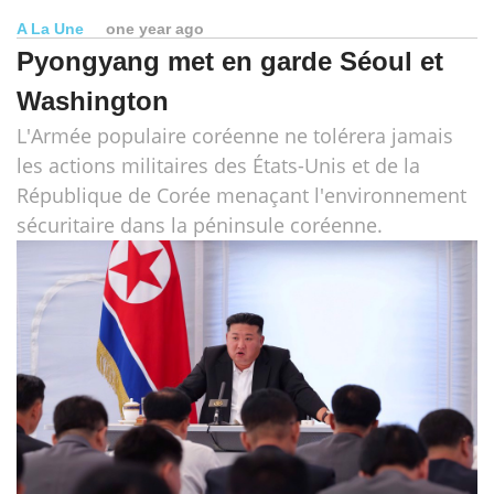
A La Une
one year ago
Pyongyang met en garde Séoul et
Washington
L'Armée populaire coréenne ne tolérera jamais
les actions militaires des États-Unis et de la
République de Corée menaçant l'environnement
sécuritaire dans la péninsule coréenne.