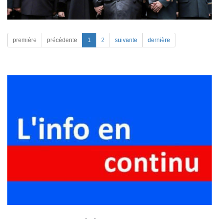
première
précédente
1
2
suivante
dernière