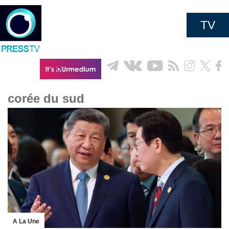
TV
corée du sud
A La Une