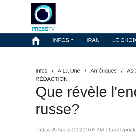
INFOS
IRAN
LE CHOI
Infos
/
A La Une
/
Amériques
/
Asi
RÉDACTION
Que révèle l'en
russe?
Friday, 05 August 2022 9:03 AM
[ Last Updat