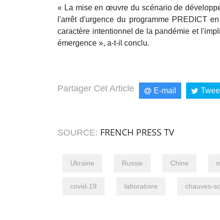
« La mise en œuvre du scénario de développe
l'arrêt d'urgence du programme PREDICT en 
caractère intentionnel de la pandémie et l'imp
émergence », a-t-il conclu.
Partager Cet Article
E-mail
Twee
FRENCH PRESS TV
SOURCE:
Ukraine
Russie
Chine
m
covid-19
laboratoire
chauves-so