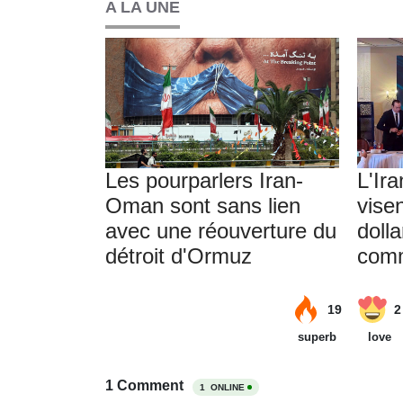
A LA UNE
Les pourparlers Iran-
L'Ira
Oman sont sans lien
visen
avec une réouverture du
doll
détroit d'Ormuz
com