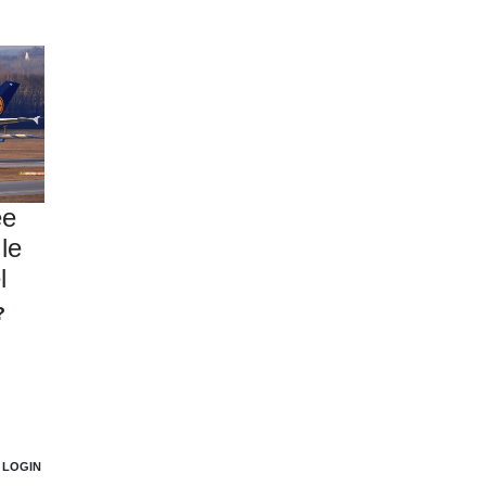
ée
le
l