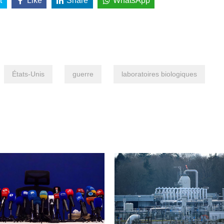
t
Like
Share
WhatsApp
États-Unis
guerre
laboratoires biologiques