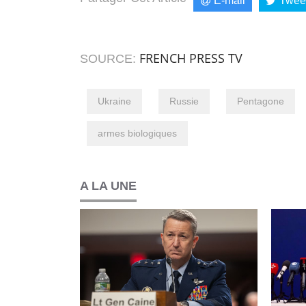
E-mail
Twee
FRENCH PRESS TV
SOURCE:
Ukraine
Russie
Pentagone
armes biologiques
A LA UNE