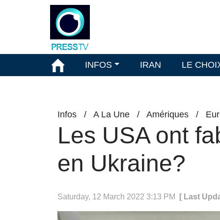
INFOS
IRAN
LE CHOI
Infos
/
A La Une
/
Amériques
/
Eur
Les USA ont fab
en Ukraine?
Saturday, 12 March 2022 3:13 PM
[ Last Upd