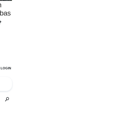
n
 bas