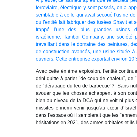
A preuve, ce samedi après que le secteur pétr
ferroviaire, électrique y sont passés, on a app
semblable à celle qui avait secoué l'usine d
où l'entité fait fabriquer des fusées Shavit et 
frappé l'une des plus grandes usines d
israélienne, Tambor Company, une société priv
travaillant dans le domaine des peintures, d
de construction avancés, une usine située à 
ouvriers. Cette entreprise exportait environ 10
Avec cette énième explosion, l'entité continue
déni quitte à parler "de coup de chaleur", de "
de "dérapage du feu de barbecue"?! Sans nul d
avouer que les choses échappent à son contrô
bien au niveau de la DCA qui ne voit ni plus 
missiles ennemi venir jusqu'au cœur d’Israël
dans l'espace où il semblerait que les "ennemi
hésitations en 2021, des armes orbitales et ils