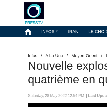
INFOS
IRAN
LE CHOI
Infos
/
A La Une
/
Moyen-Orient
/
Nouvelle explos
quatrième en qua
Saturday, 28 May 2022 12:54 PM
[ Last Upda