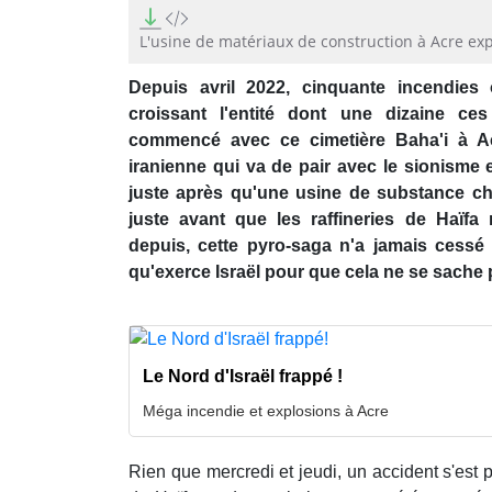
0
seconds
of
L'usine de matériaux de construction à Acre ex
1
minute,
Depuis avril 2022, cinquante incendies
7
seconds
Volume
croissant l'entité dont une dizaine ce
90%
commencé avec ce cimetière Baha'i à Acre
iranienne qui va de pair avec le sionisme et
juste après qu'une usine de substance c
juste avant que les raffineries de Haïfa 
depuis, cette pyro-saga n'a jamais cessé 
qu'exerce Israël pour que cela ne se sache 
Le Nord d'Israël frappé !
Méga incendie et explosions à Acre
Rien que mercredi et jeudi, un accident s'est p