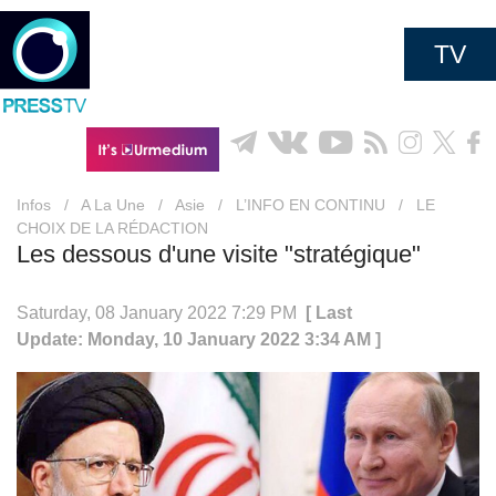
TV
Infos
/
A La Une
/
Asie
/
L’INFO EN CONTINU
/
LE
CHOIX DE LA RÉDACTION
Les dessous d'une visite "stratégique"
Saturday, 08 January 2022 7:29 PM
[ Last
Update: Monday, 10 January 2022 3:34 AM ]