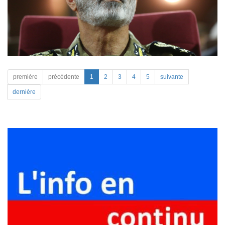
première
précédente
1
2
3
4
5
suivante
dernière