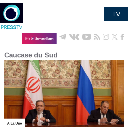
TV
Caucase du Sud
A La Une