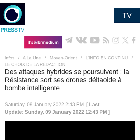
TV
Infos
/
A La Une
/
Moyen-Orient
/
L’INFO EN CONTINU
/
LE CHOIX DE LA RÉDACTION
Des attaques hybrides se poursuivent : la
Résistance sort ses drones déltaoide à
bombe intelligente
Saturday, 08 January 2022 2:43 PM
[ Last
Update: Sunday, 09 January 2022 12:43 PM ]