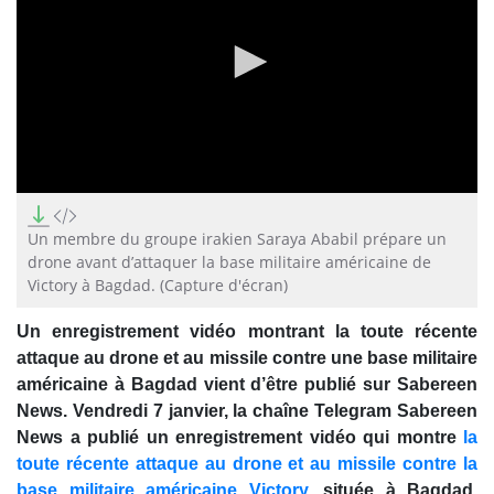
0
seconds
of
Un membre du groupe irakien Saraya Ababil prépare un
0
drone avant d’attaquer la base militaire américaine de
seconds
Victory à Bagdad. (Capture d'écran)
Un enregistrement vidéo montrant la toute récente
attaque au drone et au missile contre une base militaire
américaine à Bagdad vient d’être publié sur Sabereen
News. Vendredi 7 janvier, la chaîne Telegram Sabereen
News a publié un enregistrement vidéo qui montre
la
toute récente attaque au drone et au missile contre la
base militaire américaine Victory
, située à Bagdad.