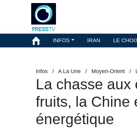
INFOS
IRAN
LE CHOI
Infos
/
A La Une
/
Moyen-Orient
/
La chasse aux 
fruits, la Chin
énergétique