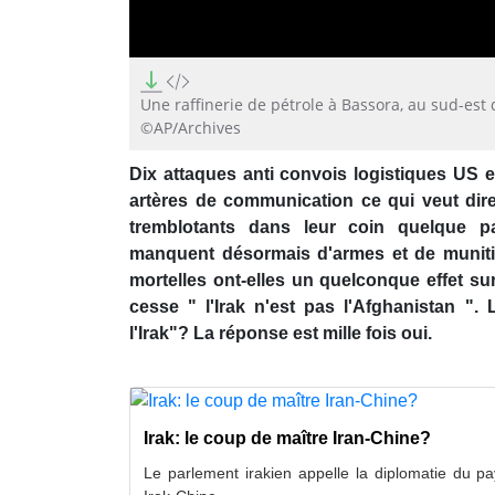
0
seconds
of
Une raffinerie de pétrole à Bassora, au sud-est 
14
©AP/Archives
seconds
Volume
90%
Dix attaques anti convois logistiques US e
artères de communication ce qui veut dir
tremblotants dans leur coin quelque p
manquent désormais d'armes et de muniti
mortelles ont-elles un quelconque effet s
cesse " l'Irak n'est pas l'Afghanistan ".
l'Irak"? La réponse est mille fois oui.
Irak: le coup de maître Iran-Chine?
Le parlement irakien appelle la diplomatie du pay