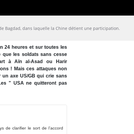
de Bagdad, dans laquelle la Chine détient une participation.
n 24 heures et sur toutes les
e que les soldats sans cesse
art à Aïn al-Asad ou Harir
ons ! Mais ces attaques non
ur un axe US/GB qui crie sans
 Les " USA ne quitteront pas
s de clarifier le sort de l’accord