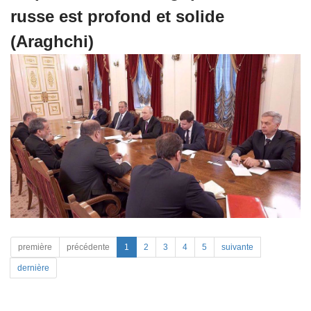
russe est profond et solide
(Araghchi)
première
précédente
1
2
3
4
5
suivante
dernière