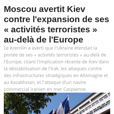
Moscou avertit Kiev
contre l'expansion de ses
« activités terroristes »
au-delà de l'Europe
Le Kremlin a averti que l'Ukraine étendait la
portée de ses « activités terroristes » au-delà de
l'Europe, citant l'implication récente de Kiev dans
la déstabilisation de l'Irak, les attaques contre
des infrastructures stratégiques en Allemagne et
au Kazakhstan, et l'attaque d'un navire
commercial iranien en mer Caspienne.