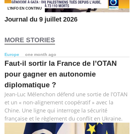
L’INFO EN CONTINU
Journal du 9 juillet 2026
MORE STORIES
Europe
one month ago
Faut-il sortir la France de l’OTAN
pour gagner en autonomie
diplomatique ?
Jean-Luc Mélenchon défend une sortie de l’OTAN
et un « non-alignement coopératif » avec la
Chine. Une ligne qui interroge la sécurité
française et le règlement du conflit en Ukraine.