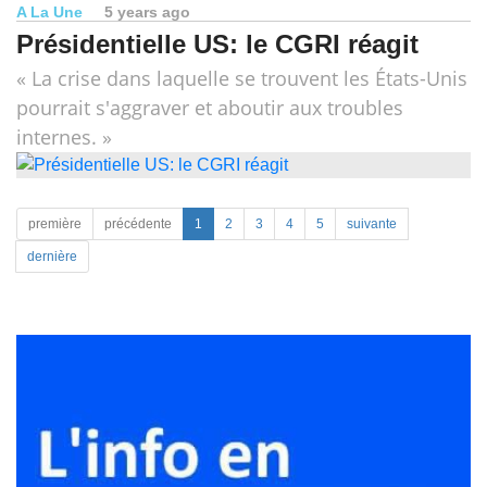
A La Une
5 years ago
Présidentielle US: le CGRI réagit
« La crise dans laquelle se trouvent les États-Unis
pourrait s'aggraver et aboutir aux troubles
internes. »
première
précédente
1
2
3
4
5
suivante
dernière