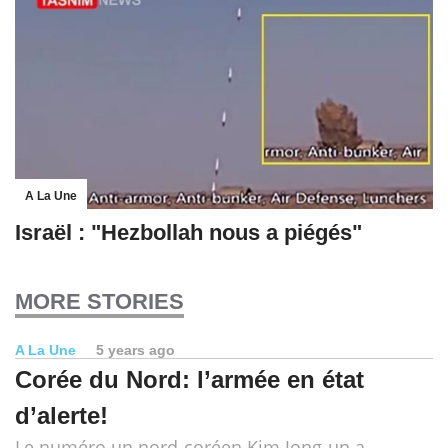
A La Une
Israël : "Hezbollah nous a piégés"
MORE STORIES
A La Une
5 years ago
Corée du Nord: l’armée en état
d’alerte!
Le numéro un nord-coréen Kim Jong-un a