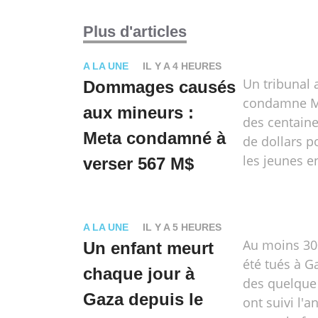
Plus d'articles
A LA UNE
IL Y A 4 HEURES
Un tribunal 
Dommages causés
condamne Me
aux mineurs :
des centaine
Meta condamné à
de dollars p
les jeunes en
verser 567 M$
A LA UNE
IL Y A 5 HEURES
Au moins 30
Un enfant meurt
été tués à G
chaque jour à
des quelque 
Gaza depuis le
ont suivi l'