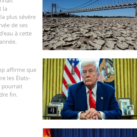
nnaît
 la
la plus sévère
rvée de ses
d’eau à cette
’année.
p affirme que
re les États-
n pourrait
dre fin.