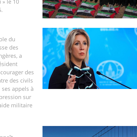
 » le 10
5.
ole du
sse des
ngères, a
ésident
ncourager des
tre des civils
 ses appels à
 pression sur
ide militaire