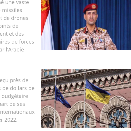
é une vaste
 missiles
et de drones
oints de
nt et des
ires de forces
r l’Arabie
reçu près de
s de dollars de
 budgétaire
part de ses
internationaux
er 2022.