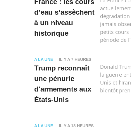
La France co
France : les cours
actuellement
d’eau s’assèchent
dégradation 
à un niveau
jamais obse
petits cours 
historique
période de l
A LA UNE
IL Y A 7 HEURES
Donald Trum
Trump reconnaît
la guerre ent
une pénurie
Unis et l'Ira
d'armements aux
bientôt pren
États-Unis
A LA UNE
IL Y A 18 HEURES