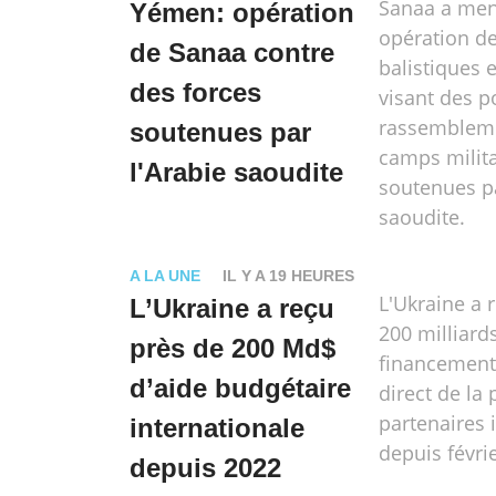
Sanaa a men
Yémen: opération
opération de
de Sanaa contre
balistiques 
des forces
visant des p
rassembleme
soutenues par
camps milita
l'Arabie saoudite
soutenues pa
saoudite.
A LA UNE
IL Y A 19 HEURES
L'Ukraine a 
L’Ukraine a reçu
200 milliard
près de 200 Md$
financement
d’aide budgétaire
direct de la 
partenaires 
internationale
depuis févri
depuis 2022