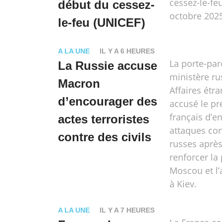
cessez-le-feu
début du cessez-
octobre 202
le-feu (UNICEF)
A LA UNE
IL Y A 6 HEURES
La porte-par
La Russie accuse
ministère ru
Macron
Affaires étra
d’encourager des
accusé le pr
français d’e
actes terroristes
attaques con
contre des civils
russes après
renforcer la
Moscou et l’a
à Kiev.
A LA UNE
IL Y A 7 HEURES