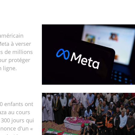
américain
ta à verser
s de millions
our protéger
 ligne.
0 enfants ont
aza au cours
300 jours qui
annonce d'un «