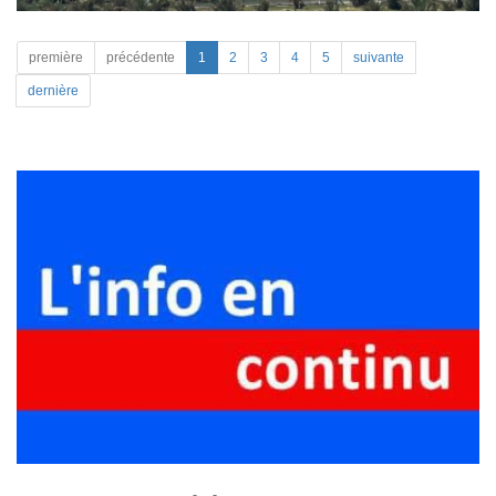
première
précédente
1
2
3
4
5
suivante
dernière