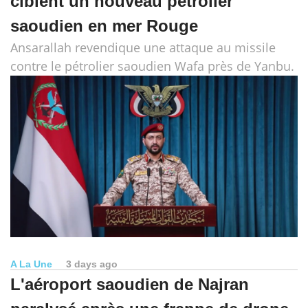
ciblent un nouveau pétrolier
saoudien en mer Rouge
Ansarallah revendique une attaque au missile
contre le pétrolier saoudien Wafa près de Yanbu.
A La Une
3 days ago
L'aéroport saoudien de Najran