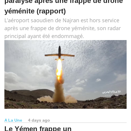
paralysé après une frappe de drone
yéménite (rapport)
L’aéroport saoudien de Najran est hors service
après une frappe de drone yéménite, son radar
principal ayant été endommagé.
A La Une
4 days ago
Le Yémen frappe un