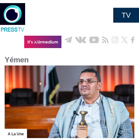
TV
Yémen
A La Une