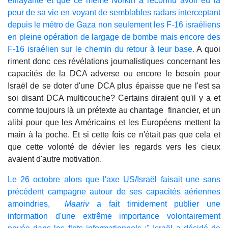
effrayante et que ce même Norkin a reconnu avoir eu la
peur de sa vie en voyant de semblables radars interceptant
depuis le métro de Gaza non seulement les F-16 israéliens
en pleine opération de largage de bombe mais encore des
F-16 israélien sur le chemin du retour à leur base.
A quoi
riment donc ces révélations journalistiques concernant les
capacités de la DCA adverse ou encore le besoin pour
Israël de se doter d'une DCA plus épaisse que ne l'est sa
soi disant DCA multicouche? Certains diraient qu'il y a et
comme toujours là un prétexte au chantage financier, et un
alibi pour que les Américains et les Européens mettent la
main à la poche. Et si cette fois ce n'était pas que cela et
que cette volonté de dévier les regards vers les cieux
avaient d'autre motivation.
Le 26 octobre alors que l'axe US/Israël faisait une sans
précédent campagne autour de ses capacités aériennes
amoindries,
Maariv
a fait timidement publier une
information d'une extrême importance volontairement