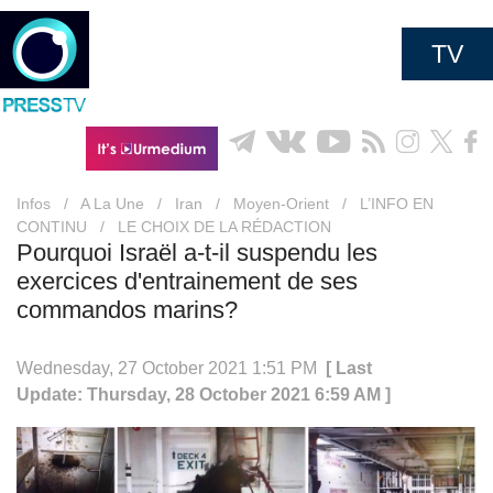
TV
Infos
/
A La Une
/
Iran
/
Moyen-Orient
/
L’INFO EN
CONTINU
/
LE CHOIX DE LA RÉDACTION
Pourquoi Israël a-t-il suspendu les
exercices d'entrainement de ses
commandos marins?
Wednesday, 27 October 2021 1:51 PM
[ Last
Update: Thursday, 28 October 2021 6:59 AM ]