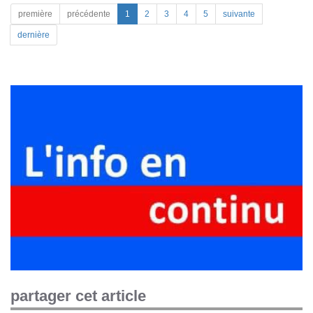
première
précédente
1
2
3
4
5
suivante
dernière
partager cet article