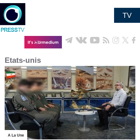
TV
Etats-unis
A La Une