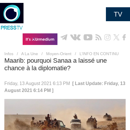
TV
Infos
/
A La Une
/
Moyen-Orient
/
L’INFO EN CONTINU
Maarib: pourquoi Sanaa a laissé une
chance à la diplomatie?
Friday, 13 August 2021 6:13 PM
[ Last Update: Friday, 13
August 2021 6:14 PM ]