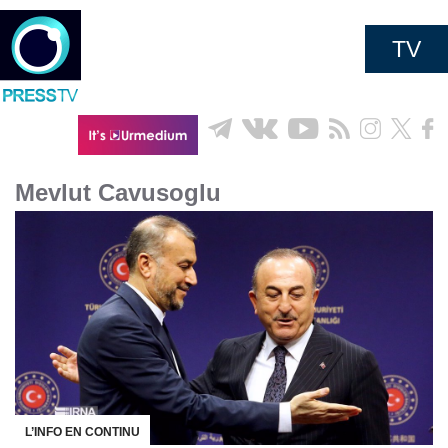
TV
Mevlut Cavusoglu
L’INFO EN CONTINU