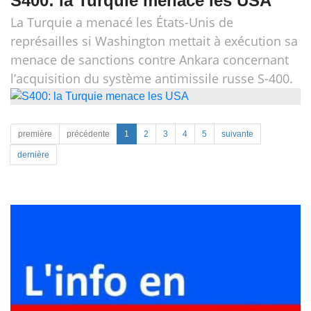
S400: la Turquie menace les USA
La Turquie a menacé les États-Unis de
représailles si Washington mettait à exécution sa
menace de sanctions contre Ankara concernant
l’acquisition du système antimissile russe S-400.
première
précédente
1
2
3
4
5
suivante
dernière