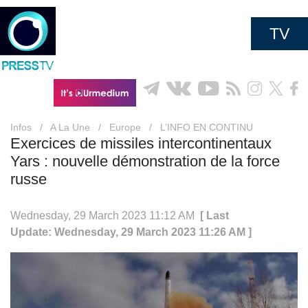
TV
Infos
/
A La Une
/
Europe
/
L’INFO EN CONTINU
Exercices de missiles intercontinentaux
Yars : nouvelle démonstration de la force
russe
Wednesday, 29 March 2023 11:12 AM
[ Last
Update: Wednesday, 29 March 2023 11:26 AM ]