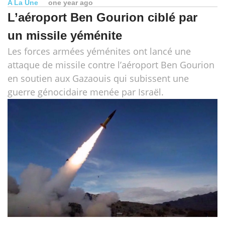
A La Une
one year ago
L’aéroport Ben Gourion ciblé par
un missile yéménite
Les forces armées yéménites ont lancé une
attaque de missile contre l’aéroport Ben Gourion
en soutien aux Gazaouis qui subissent une
guerre génocidaire menée par Israël.