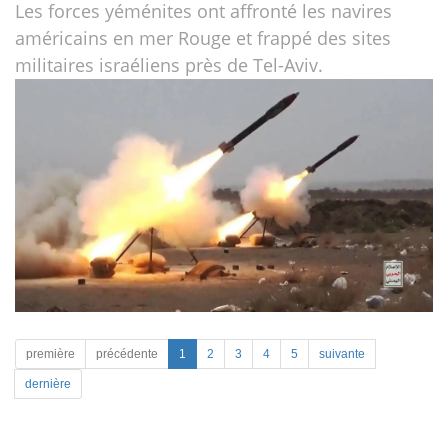
Les forces yéménites ont affronté les navires
américains en mer Rouge et frappé des sites
militaires israéliens près de Tel-Aviv.
première
précédente
1
2
3
4
5
suivante
dernière