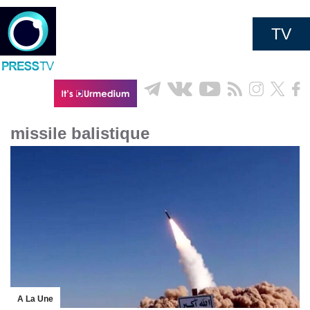
TV
missile balistique
A La Une