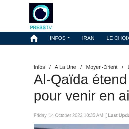
INFOS
IRAN
LE CHOI
Infos
/
A La Une
/
Moyen-Orient
/
Al-Qaïda étend 
pour venir en 
Friday, 14 October 2022 10:35 AM
[ Last Upd