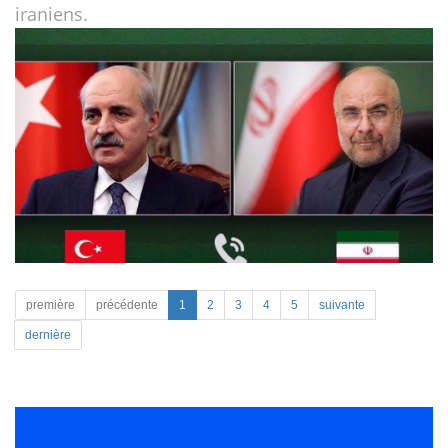
iraniens.
première
précédente
1
2
3
4
5
suivante
dernière