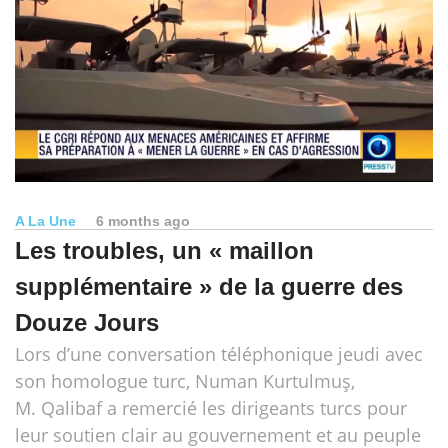
A La Une
6 months ago
Les troubles, un « maillon
supplémentaire » de la guerre des
Douze Jours
Lors d’une conversation téléphonique jeudi avec
son homologue turc, Numan Kurtulmuş,
M. Qalibaf a remercié les dirigeants turcs pour
leur soutien clair au gouvernement et au peuple