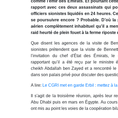
comme l'émir des Émirats. Et pourtant cette 
rapport avec ces deux assassinats qui po
officiers sionistes liquidés en 24 heures. Ce
se poursuivre encore ? Probable. D’où la p
aérien complètement inhabituel qu'il a me
raid heurté de plein fouet à la ferme riposte
Que disent les agences de la visite de Be
sionistes prétendent que la visite de Bennet
l'invitation du chef d'État des Émirats, 
rapportant qu’il a été reçu par le ministre é
cheikh Abdallah ben Zayed et a rencontré 
dans son palais privé pour discuter des questi
A lire:
Le CGRI met en garde Erbil : mettez à la 
Il s'agit de la troisième réunion, après leur
Abu Dhabi puis en mars en Égypte. Au cours d
ont mis au point les voies de la coopération bi