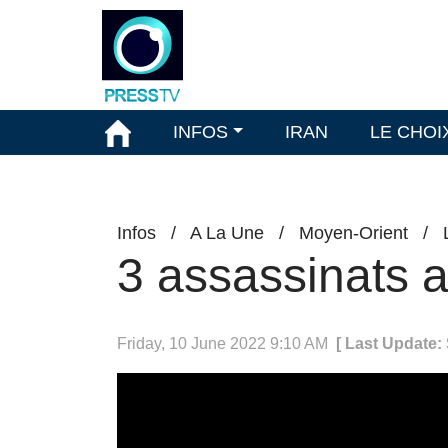
INFOS
IRAN
LE CHOI
Infos
/
A La Une
/
Moyen-Orient
/
3 assassinats a
Friday, 10 June 2022 9:10 AM
[ Last Update: