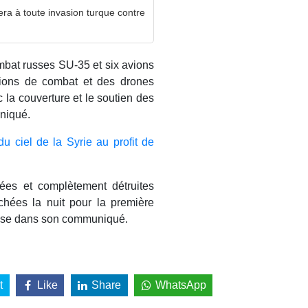
era à toute invasion turque contre
mbat russes SU-35 et six avions
vions de combat et des drones
ec la couverture et le soutien des
niqué.
 ciel de la Syrie au profit de
ptées et complètement détruites
chées la nuit pour la première
fense dans son communiqué.
t
Like
Share
WhatsApp