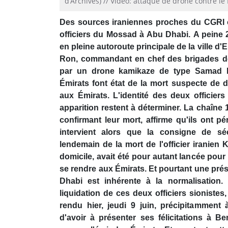
d’Archives) // Vidéo: attaque de drone contre le 
seconds
Volume
90%
Des sources iraniennes proches du CGRI 
officiers du Mossad à Abu Dhabi. A peine 2
en pleine autoroute principale de la ville d'E
Ron, commandant en chef des brigades de t
par un drone kamikaze de type Samad le
Émirats font état de la mort suspecte de d
aux Émirats. L'identité des deux officiers
apparition restent à déterminer. La chaîne 1
confirmant leur mort, affirme qu'ils ont p
intervient alors que la consigne de sé
lendemain de la mort de l'officier iranien
domicile, avait été pour autant lancée pour
se rendre aux Émirats. Et pourtant une prés
Dhabi est inhérente à la normalisation.
liquidation de ces deux officiers sionistes,
rendu hier, jeudi 9 juin, précipitammen
d'avoir à présenter ses félicitations à