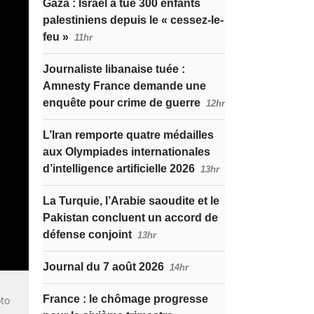
Gaza : Israël a tué 300 enfants
palestiniens depuis le « cessez-le-
feu »
11hr
Journaliste libanaise tuée :
Amnesty France demande une
enquête pour crime de guerre
12hr
L’Iran remporte quatre médailles
aux Olympiades internationales
d’intelligence artificielle 2026
13hr
La Turquie, l’Arabie saoudite et le
Pakistan concluent un accord de
défense conjoint
13hr
Journal du 7 août 2026
14hr
France : le chômage progresse
oto