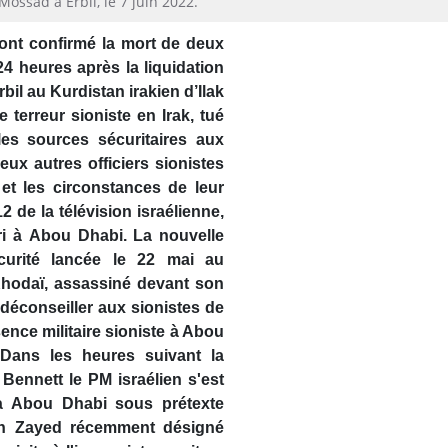
Mossad à Erbil, le 7 juin 2022.
ont confirmé la mort de deux
4 heures après la liquidation
rbil au Kurdistan irakien d’Ilak
erreur sioniste en Irak, tué
s sources sécuritaires aux
eux autres officiers sionistes
 et les circonstances de leur
2 de la télévision israélienne,
éri à Abou Dhabi. La nouvelle
curité lancée le 22 mai au
 Khodaï, assassiné devant son
 déconseiller aux sionistes de
ence militaire sioniste à Abou
 Dans les heures suivant la
 Bennett le PM israélien s'est
t à Abou Dhabi sous prétexte
 Ben Zayed récemment désigné