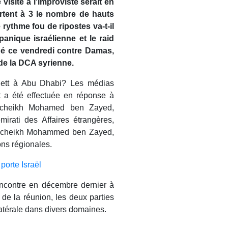
visite à l'improviste serait en
rtent à 3 le nombre de hauts
 rythme fou de ripostes va-t-il
anique israélienne et le raid
né ce vendredi contre Damas,
 de la DCA syrienne.
nett à Abu Dhabi? Les médias
t a été effectuée en réponse à
le cheikh Mohamed ben Zayed,
mirati des Affaires étrangères,
le cheikh Mohammed ben Zayed,
ons régionales.
porte Israël
 rencontre en décembre dernier à
e la réunion, les deux parties
latérale dans divers domaines.