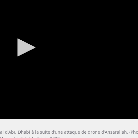
al d’Abu Dhabi à la suite d’une attaque de drone d’Ansarallah. (Ph