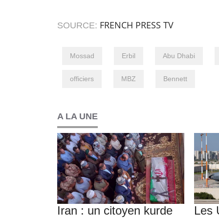
FRENCH PRESS TV
SOURCE:
Mossad
Erbil
Abu Dhabi
officiers
MBZ
Bennett
A LA UNE
Iran : un citoyen kurde
Les 