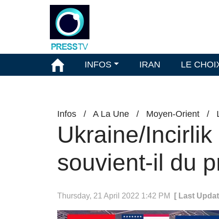
INFOS
IRAN
LE CHOI
Infos
/
A La Une
/
Moyen-Orient
/
Ukraine/Incirlik
souvient-il du p
Thursday, 21 April 2022 1:42 PM
[ Last Updat