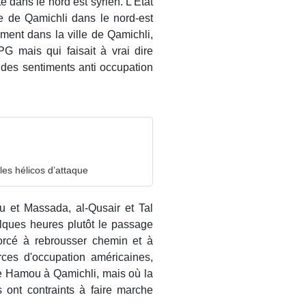
ité dans le nord est syrien. L’État
le de Qamichli dans le nord-est
ment dans la ville de Qamichli,
G mais qui faisait à vrai dire
 des sentiments anti occupation
les hélicos d’attaque
u et Massada, al-Qusair et Tal
lques heures plutôt le passage
 forcé à rebrousser chemin et à
rces d'occupation américaines,
 de Hamou à Qamichli, mais où la
 ont contraints à faire marche