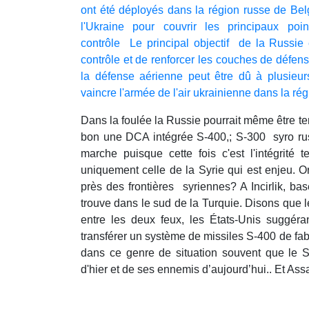
ont été déployés dans la région russe de Belg
l'Ukraine pour couvrir les principaux p
contrôle Le principal objectif de la Russie 
contrôle et de renforcer les couches de défen
la défense aérienne peut être dû à plusieurs
vaincre l'armée de l'air ukrainienne dans la rég
Dans la foulée la Russie pourrait même être ten
bon une DCA intégrée S-400,; S-300 syro rus
marche puisque cette fois c'est l'intégrité t
uniquement celle de la Syrie qui est enjeu. O
près des frontières syriennes? A Incirlik, ba
trouve dans le sud de la Turquie. Disons que le
entre les deux feux, les États-Unis suggér
transférer un système de missiles S-400 de fabr
dans ce genre de situation souvent que le 
d'hier et de ses ennemis d’aujourd’hui.. Et As