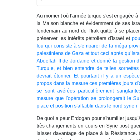
Au moment où l'armée turque s'est engagée à l
la Maison blanche et évidemment de ses isr
lendemain au nord de l'Irak quitte à se place
préserver les intérêts pétroliers d'Israël et
pour
fou qui consiste à s'emparer de la méga provi
palestiniens de Gaza et tout ceci après qu’Israë
Abdellah II de Jordanie et donné la gestion d
Turquie, et bien entendre de telles sornett
devrait étonner. Et pourtant il y a un espèc
propos dans la mesure ces premières jours d'of
se sont avérées particulièrement sanglante
mesure que l'opération se prolongerait le Su
place et position s'affaiblir dans le nord syrien
De quoi a peur Erdogan pour s'humilier jusqu'
très changements en cours en Syrie post guer
laisser davantage de place à la Résistance. C