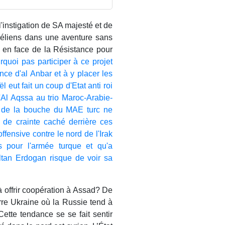
'instigation de SA majesté et de
aéliens dans une aventure sans
r en face de la Résistance pour
quoi pas participer à ce projet
nce d'al Anbar et à y placer les
l eut fait un coup d'Etat anti roi
'Al Aqssa au trio Maroc-Arabie-
es de la bouche du MAE turc ne
e de crainte caché derrière ces
fensive contre le nord de l'Irak
s pour l'armée turque et qu'a
ltan Erdogan risque de voir sa
à offrir coopération à Assad? De
re Ukraine où la Russie tend à
ette tendance se se fait sentir