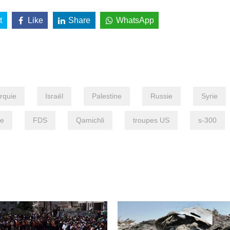
t
Like
Share
WhatsApp
rquie
Israël
Palestine
Russie
Syrie
re
FDS
Qamichli
troupes US
s-300