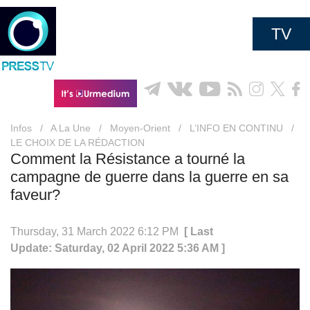
TV
Infos
/
A La Une
/
Moyen-Orient
/
L’INFO EN CONTINU
/
LE CHOIX DE LA RÉDACTION
Comment la Résistance a tourné la
campagne de guerre dans la guerre en sa
faveur?
Thursday, 31 March 2022 6:12 PM
[ Last
Update: Saturday, 02 April 2022 5:36 AM ]