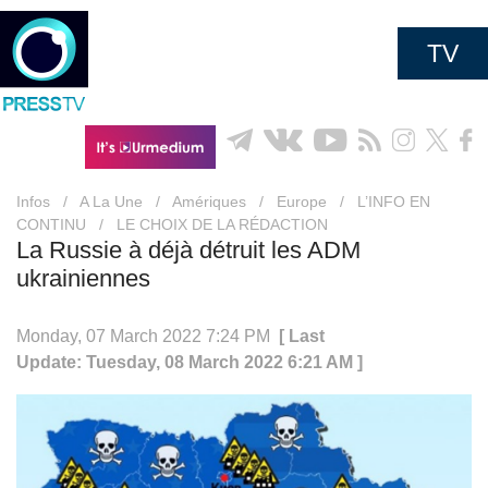
TV
Infos
/
A La Une
/
Amériques
/
Europe
/
L’INFO EN
CONTINU
/
LE CHOIX DE LA RÉDACTION
La Russie à déjà détruit les ADM
ukrainiennes
Monday, 07 March 2022 7:24 PM
[ Last
Update: Tuesday, 08 March 2022 6:21 AM ]