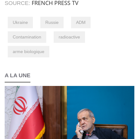
FRENCH PRESS TV
SOURCE:
Ukraine
Russie
ADM
Contamination
radioactive
arme biologique
A LA UNE