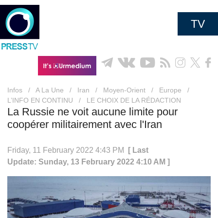
TV
Infos
/
A La Une
/
Iran
/
Moyen-Orient
/
Europe
/
L’INFO EN CONTINU
/
LE CHOIX DE LA RÉDACTION
La Russie ne voit aucune limite pour
coopérer militairement avec l'Iran
Friday, 11 February 2022 4:43 PM
[ Last
Update: Sunday, 13 February 2022 4:10 AM ]