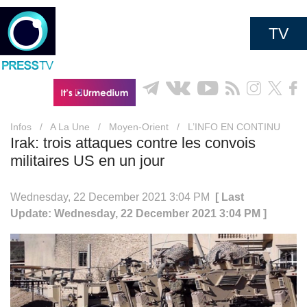
TV
Infos
/
A La Une
/
Moyen-Orient
/
L’INFO EN CONTINU
Irak: trois attaques contre les convois
militaires US en un jour
Wednesday, 22 December 2021 3:04 PM
[ Last
Update: Wednesday, 22 December 2021 3:04 PM ]