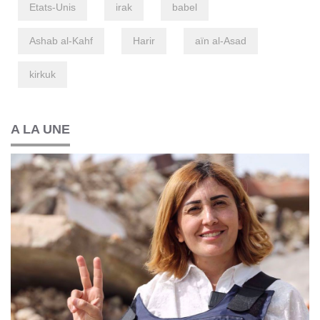
Etats-Unis
irak
babel
Ashab al-Kahf
Harir
aïn al-Asad
kirkuk
A LA UNE